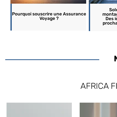
Sol
Pourquoi souscrire une Assurance
montag
Voyage ?
Des i
procha
AFRICA F