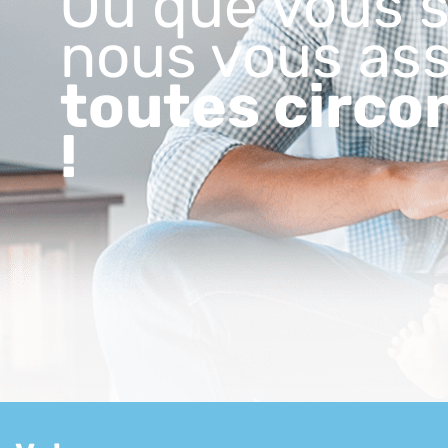
Où que vous s
nous vous ass
toutes circo
!