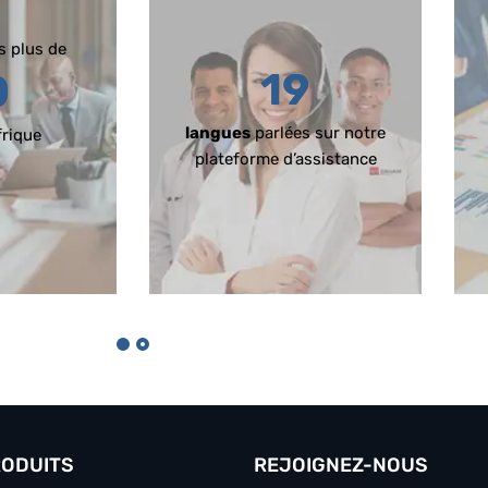
s plus de
19
0
langues
parlées sur notre
rique
plateforme d’assistance
RODUITS
REJOIGNEZ-NOUS