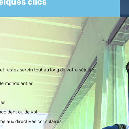
lques clics
et restez serein tout au long de votre séjour :
 le monde entier
ger
accident ou de vol
me aux directives consulaires