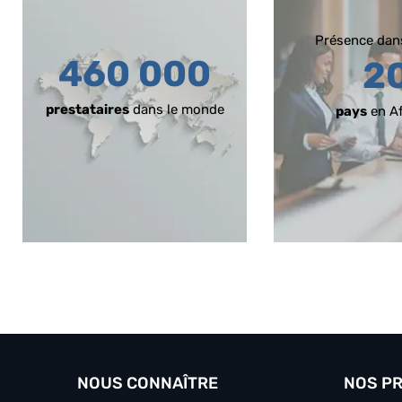
Présence dan
460 000
2
prestataires
dans le monde
pays
en Af
NOUS CONNAÎTRE
NOS P