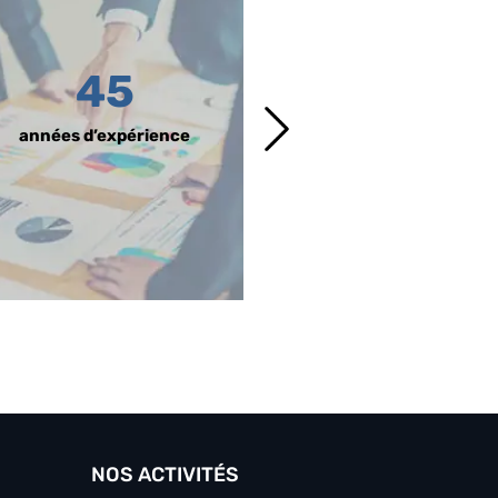
45
1460
années d’expérience
prestataires
directs au 
et en Afrique subsahari
NOS ACTIVITÉS