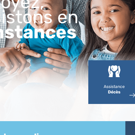
oyez,
istons en
nstances
Assistance
Décès