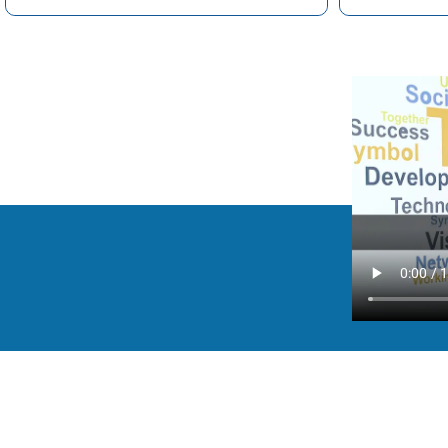
Collaborateurs engagés,
Des pro
multilingues et formés aux
continue 
spécificités du métier
d
d’assistance