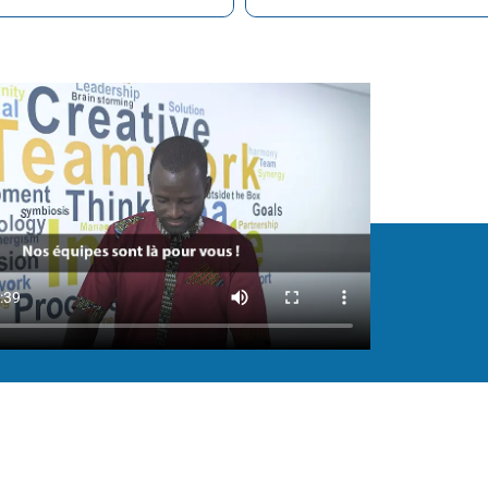
1400 prestataires directs 
grammes de formation
en Afrique subsaharienn
garantissant la qualité
international de plus d
es prestations.
prestataires.