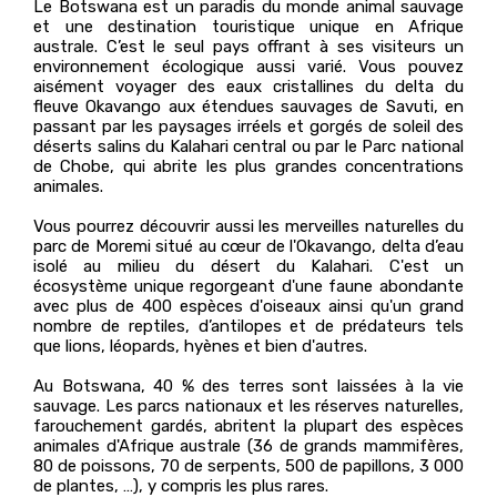
Le Botswana est un paradis du monde animal sauvage
et une destination touristique unique en Afrique
australe. C’est le seul pays offrant à ses visiteurs un
environnement écologique aussi varié. Vous pouvez
aisément voyager des eaux cristallines du delta du
fleuve Okavango aux étendues sauvages de Savuti, en
passant par les paysages irréels et gorgés de soleil des
déserts salins du Kalahari central ou par le Parc national
de Chobe, qui abrite les plus grandes concentrations
animales.
Vous pourrez découvrir aussi les merveilles naturelles du
parc de Moremi situé au cœur de l'Okavango, delta d’eau
isolé au milieu du désert du Kalahari. C'est un
écosystème unique regorgeant d'une faune abondante
avec plus de 400 espèces d'oiseaux ainsi qu'un grand
nombre de reptiles, d’antilopes et de prédateurs tels
que lions, léopards, hyènes et bien d'autres.
Au Botswana, 40 % des terres sont laissées à la vie
sauvage. Les parcs nationaux et les réserves naturelles,
farouchement gardés, abritent la plupart des espèces
animales d'Afrique australe (36 de grands mammifères,
80 de poissons, 70 de serpents, 500 de papillons, 3 000
de plantes, …), y compris les plus rares.